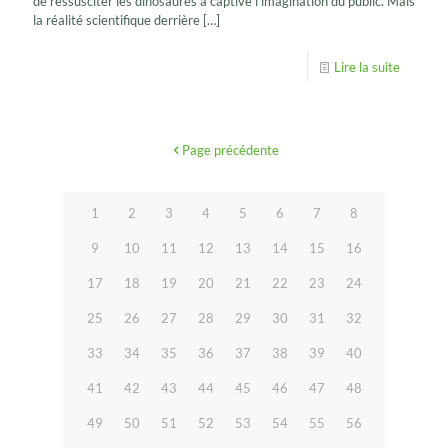
de ressusciter les dinosaures a captivé l’imagination du public. Mais
la réalité scientifique derrière
[…]
Lire la suite
Page précédente
1
2
3
4
5
6
7
8
9
10
11
12
13
14
15
16
17
18
19
20
21
22
23
24
25
26
27
28
29
30
31
32
33
34
35
36
37
38
39
40
41
42
43
44
45
46
47
48
49
50
51
52
53
54
55
56