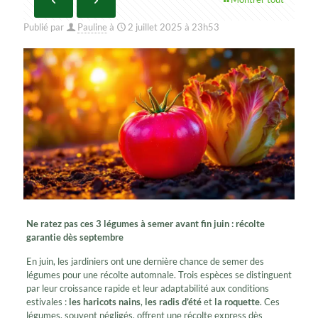
Publié par
Pauline
à
2 juillet 2025 à 23h53
Ne ratez pas ces 3 légumes à semer avant fin juin : récolte
garantie dès septembre
En juin, les jardiniers ont une dernière chance de semer des
légumes pour une récolte automnale. Trois espèces se distinguent
par leur croissance rapide et leur adaptabilité aux conditions
estivales :
les haricots nains
,
les radis d’été
et
la roquette
. Ces
légumes, souvent négligés, offrent une récolte express dès