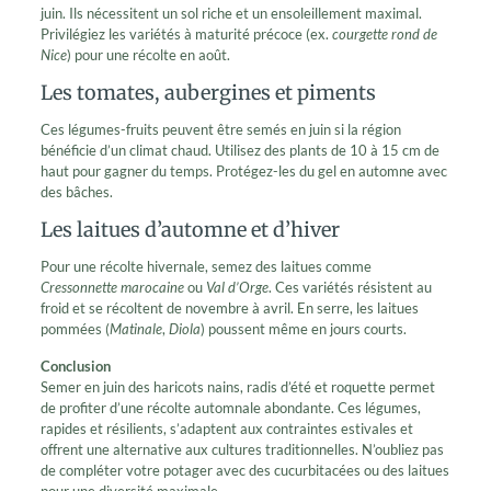
juin. Ils nécessitent un sol riche et un ensoleillement maximal.
Privilégiez les variétés à maturité précoce (ex.
courgette rond de
Nice
) pour une récolte en août.
Les tomates, aubergines et piments
Ces légumes-fruits peuvent être semés en juin si la région
bénéficie d’un climat chaud. Utilisez des plants de 10 à 15 cm de
haut pour gagner du temps. Protégez-les du gel en automne avec
des bâches.
Les laitues d’automne et d’hiver
Pour une récolte hivernale, semez des laitues comme
Cressonnette marocaine
ou
Val d’Orge
. Ces variétés résistent au
froid et se récoltent de novembre à avril. En serre, les laitues
pommées (
Matinale
,
Diola
) poussent même en jours courts.
Conclusion
Semer en juin des haricots nains, radis d’été et roquette permet
de profiter d’une récolte automnale abondante. Ces légumes,
rapides et résilients, s’adaptent aux contraintes estivales et
offrent une alternative aux cultures traditionnelles. N’oubliez pas
de compléter votre potager avec des cucurbitacées ou des laitues
pour une diversité maximale.