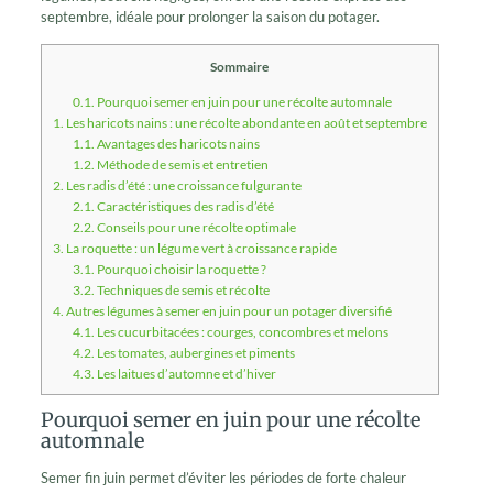
septembre, idéale pour prolonger la saison du potager.
Sommaire
0.1.
Pourquoi semer en juin pour une récolte automnale
1.
Les haricots nains : une récolte abondante en août et septembre
1.1.
Avantages des haricots nains
1.2.
Méthode de semis et entretien
2.
Les radis d’été : une croissance fulgurante
2.1.
Caractéristiques des radis d’été
2.2.
Conseils pour une récolte optimale
3.
La roquette : un légume vert à croissance rapide
3.1.
Pourquoi choisir la roquette ?
3.2.
Techniques de semis et récolte
4.
Autres légumes à semer en juin pour un potager diversifié
4.1.
Les cucurbitacées : courges, concombres et melons
4.2.
Les tomates, aubergines et piments
4.3.
Les laitues d’automne et d’hiver
Pourquoi semer en juin pour une récolte
automnale
Semer fin juin permet d’éviter les périodes de forte chaleur