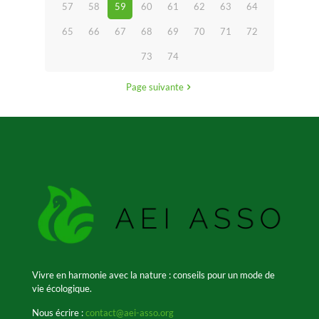
57
58
59
60
61
62
63
64
65
66
67
68
69
70
71
72
73
74
Page suivante
Vivre en harmonie avec la nature : conseils pour un mode de
vie écologique.
Nous écrire :
contact@aei-asso.org