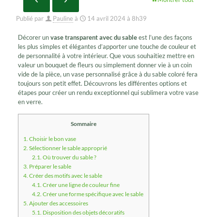
Publié par
Pauline
à
14 avril 2024 à 8h39
Décorer un
vase transparent avec du sable
est l’une des façons
les plus simples et élégantes d’apporter une touche de couleur et
de personnalité à votre intérieur. Que vous souhaitiez mettre en
valeur un bouquet de fleurs ou simplement donner vie à un coin
vide de la pièce, un vase personnalisé grâce à du sable coloré fera
toujours son petit effet. Découvrons les différentes options et
étapes pour créer un rendu exceptionnel qui sublimera votre vase
en verre.
Sommaire
1.
Choisir le bon vase
2.
Sélectionner le sable approprié
2.1.
Où trouver du sable ?
3.
Préparer le sable
4.
Créer des motifs avec le sable
4.1.
Créer une ligne de couleur fine
4.2.
Créer une forme spécifique avec le sable
5.
Ajouter des accessoires
5.1.
Disposition des objets décoratifs