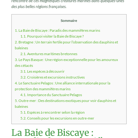
rencontre de ces magnifiques créatures marines dans quelques-unes
des plus belles régions françaises.
Sommaire
1.
La Baie de Biscaye : Paradis des mammifères marins
1.1.
Pourquoi visiter la Baie de Biscaye ?
2.
Bretagne : Un terrain fertile pour l’observation des dauphins et
baleines
2.1.
Aventures maritimes bretonnes
3.
Le Pays Basque : Une région exceptionnelle pour les amoureux
des cétacés
3.1.
Les espèces à découvrir
3.2.
Croisières et excursions instructives
4.
Le Sanctuaire Pelagos : Une alliance internationale pour la
protection des mammifères marins
4.1.
Importance du Sanctuaire Pelagos
5.
Outre-mer : Des destinations exotiques pour voir dauphins et
baleines
5.1.
Espèces à rencontrer selon la région
5.2.
Conseils pour les excursions en outre-mer
La Baie de Biscaye :